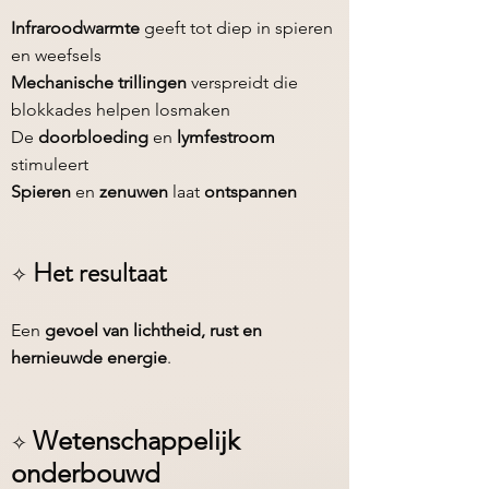
Infraroodwarmte
geeft tot diep in spieren
en weefsels
Mechanische trillingen
verspreidt die
blokkades helpen losmaken
De
doorbloeding
en
lymfestroom
stimuleert
Spieren
en
zenuwen
laat
ontspannen
Het resultaat
✧
Een
gevoel van lichtheid, rust en
hernieuwde energie
.
Wetenschappelijk
✧
onderbouwd