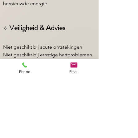
hernieuwde energie
Veiligheid & Advies
✧
Niet geschikt bij acute ontstekingen
Niet geschikt bij ernstige hartproblemen
Tijdens zwangerschap alleen na overleg
met je arts. Als de arts toestemming
Phone
Email
geeft, graag een schriftelijke bevestiging
meenemen.
Praktisch
✧
Draag loszittende kledij (geen jeans).
Een sessie duurt ongeveer 30 minuten.