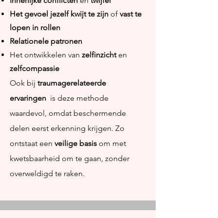
Innerlijke conflicten
en
twijfel
Het gevoel jezelf kwijt te zijn
of
vast te
lopen in rollen
Relationele patronen
Het ontwikkelen van
zelfinzicht
en
zelfcompassie
Ook bij
traumagerelateerde
ervaringen
is deze methode
waardevol, omdat beschermende
delen eerst erkenning krijgen. Zo
ontstaat een
veilige basis
om met
kwetsbaarheid om te gaan, zonder
overweldigd te raken.