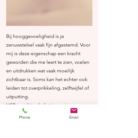
Bij hooggevoeligheid is je
zenuwstelsel vaak fijn afgestemd. Voor
mij is deze eigenschap een kracht
geworden die me leert te zien, voelen
en uitdrukken wat vaak moeilijk
zichtbaar is. Soms kan het echter ook
leiden tot overprikkeling, zelftwijfel of
uitputting.
HSP-coaching helpt je om jouw
gevoeligheid op een liefdevolle en
Phone
Email
effectieve manier te benutten en
ondersteunt bij: